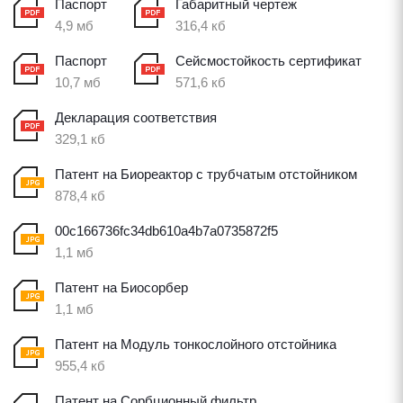
Паспорт
Габаритный чертеж
4,9 мб
316,4 кб
Паспорт
Сейсмостойкость сертификат
10,7 мб
571,6 кб
Декларация соответствия
329,1 кб
Патент на Биореактор с трубчатым отстойником
878,4 кб
00c166736fc34db610a4b7a0735872f5
1,1 мб
Патент на Биосорбер
1,1 мб
Патент на Модуль тонкослойного отстойника
955,4 кб
Патент на Сорбционный фильтр