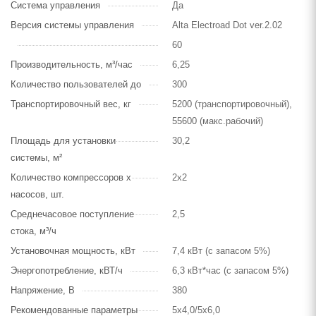
Система управления
Да
Версия системы управления
Alta Electroad Dot ver.2.02
60
Производительность, м³/час
6,25
Количество пользователей до
300
Транспортировочный вес, кг
5200 (транспортировочный),
55600 (макс.рабочий)
Площадь для установки
30,2
системы, м²
Количество компрессоров х
2х2
насосов, шт.
Среднечасовое поступление
2,5
стока, м³/ч
Установочная мощность, кВт
7,4 кВт (с запасом 5%)
Энергопотребление, кВТ/ч
6,3 кВт*час (с запасом 5%)
Напряжение, В
380
Рекомендованные параметры
5х4,0/5х6,0