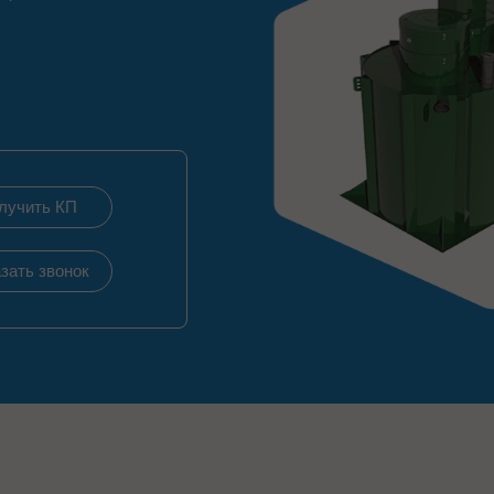
лучить КП
зать звонок