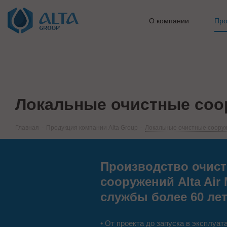
О компании
Про
Локальные очистные соор
Главная
-
Продукция компании Alta Group
-
Локальные очистные сооруж
Производство очис
сооружений Alta Air
службы более 60 ле
• От проекта до запуска в эксплуа