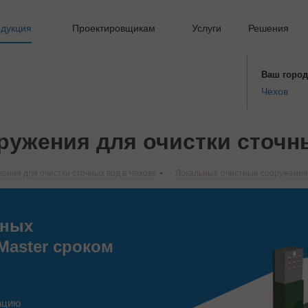
дукция
Проектировщикам
Услуги
Решения
Ваш город
Чехов
ужения для очистки сточны
ения для очистки сточных вод в Чехове
-
Локальные очистные сооружения 
тных
 Master сроком
т
тацию